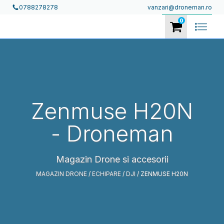
vanzari@droneman.ro
0788278278
0
Zenmuse H20N
- Droneman
Magazin Drone si accesorii
MAGAZIN DRONE
/
ECHIPARE
/
DJI
/ ZENMUSE H20N