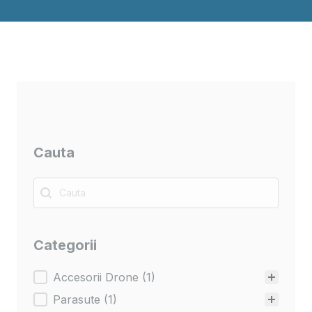
Cauta
Cauta
Cauta
Categorii
Categorii
Accesorii Drone
(1)
Parasute
(1)