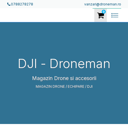
vanzari@droneman.ro
0788278278
0
DJI
- Droneman
Magazin Drone si accesorii
MAGAZIN DRONE
/
ECHIPARE
/ DJI