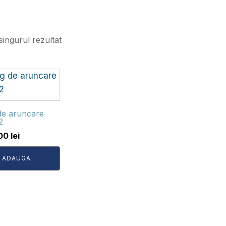
singurul rezultat
 de aruncare
2
,00
lei
ADAUGA