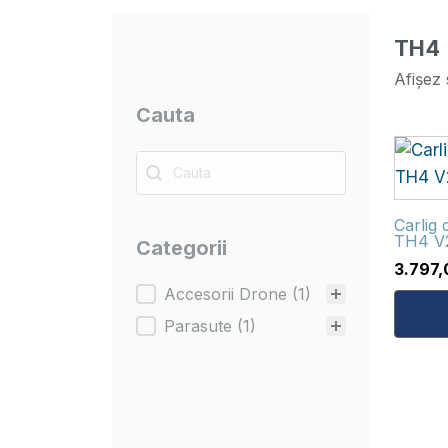
TH4
Afișez 
Cauta
Cauta
Cauta
Carlig
TH4 V
Categorii
3.797
Categorii
Accesorii Drone
(1)
Parasute
(1)