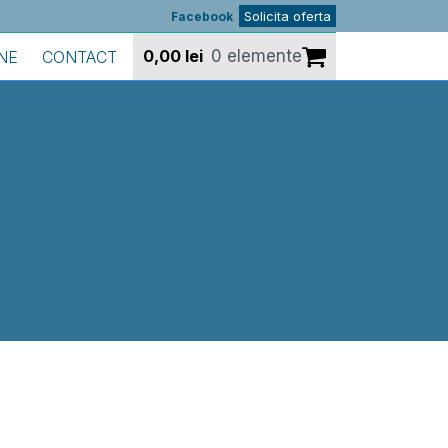
Solicita oferta
Facebook
0,00
lei
0 elemente
NE
CONTACT