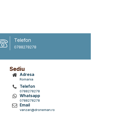
Telefon
0788278278
Sediu
Adresa
Romania
Telefon
0788278278
Whatsapp
0788278278
Email
vanzari@droneman.ro