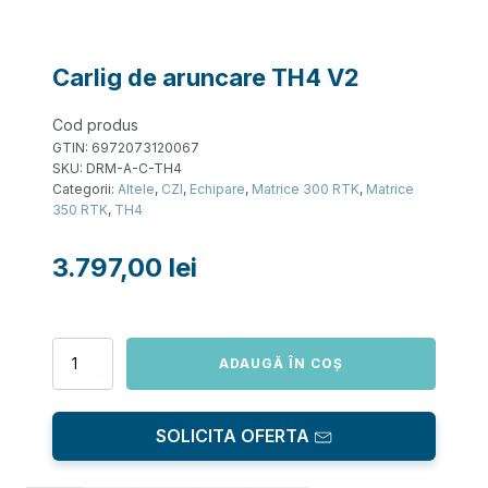
Carlig de aruncare TH4 V2
Cod produs
GTIN:
6972073120067
SKU:
DRM-A-C-TH4
Categorii:
Altele
,
CZI
,
Echipare
,
Matrice 300 RTK
,
Matrice
350 RTK
,
TH4
3.797,00
lei
Cantitate
ADAUGĂ ÎN COȘ
Carlig
de
aruncare
SOLICITA OFERTA
TH4
V2