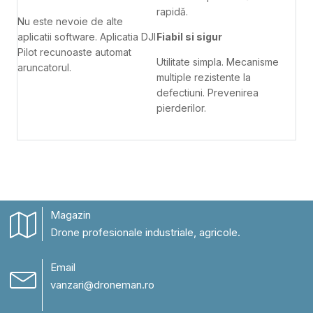
rapidă.
Nu este nevoie de alte
aplicatii software. Aplicatia DJI
Fiabil si sigur
Pilot recunoaste automat
Utilitate simpla. Mecanisme
aruncatorul.
multiple rezistente la
defectiuni. Prevenirea
pierderilor.
Magazin
Drone profesionale industriale, agricole.
Email
vanzari@droneman.ro