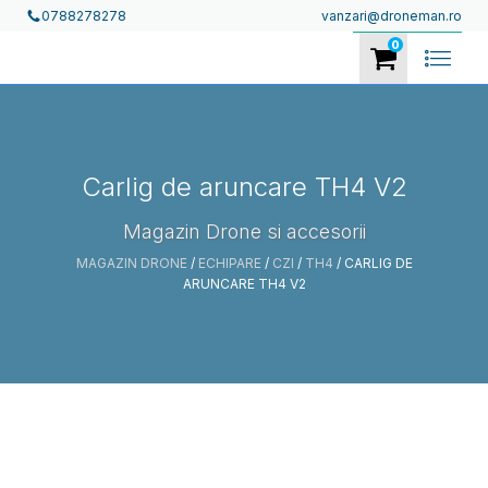
vanzari@droneman.ro
0788278278
0
Carlig de aruncare TH4 V2
Magazin Drone si accesorii
MAGAZIN DRONE
/
ECHIPARE
/
CZI
/
TH4
/ CARLIG DE
ARUNCARE TH4 V2