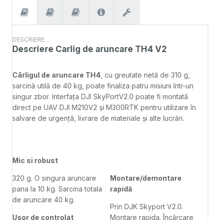
DESCRIERE
Descriere
Carlig de aruncare TH4 V2
Cârligul de aruncare TH4
, cu greutate netă de 310 g,
sarcină utilă de 40 kg, poate finaliza patru misiuni într-un
singur zbor. Interfața DJI SkyPortV2.0 poate fi montată
direct pe UAV DJI M210V2 și M300RTK pentru utilizare în
salvare de urgență, livrare de materiale și alte lucrări.
Mic si robust
320 g. O singura aruncare
Montare/demontare
pana la 10 kg. Sarcina totala
rapidă
de aruncare 40 kg.
Prin DJK Skyport V2.0.
Usor de controlat
Montare rapida. Încărcare