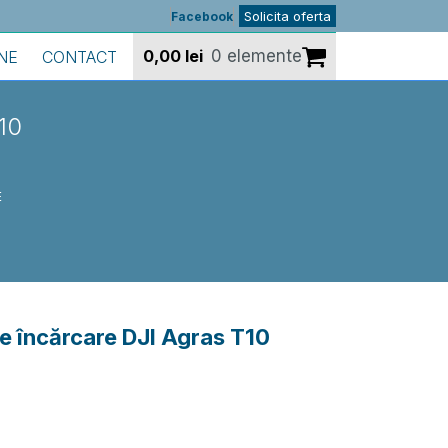
Solicita oferta
Facebook
0,00
lei
0 elemente
NE
CONTACT
10
E
de încărcare DJI Agras T10