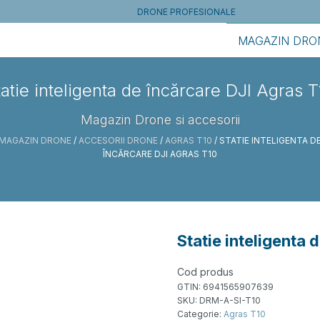
DRONE PROFESIONALE
MAGAZIN DRO
tatie inteligenta de încărcare DJI Agras T
Magazin Drone si accesorii
MAGAZIN DRONE
/
ACCESORII DRONE
/
AGRAS T10
/ STATIE INTELIGENTA D
ÎNCĂRCARE DJI AGRAS T10
Statie inteligenta 
Cod produs
GTIN:
6941565907639
SKU:
DRM-A-SI-T10
Categorie:
Agras T10