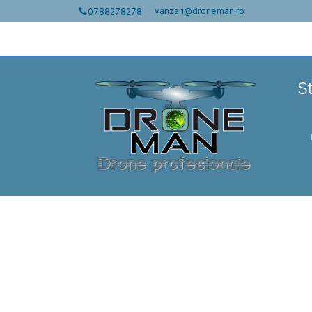
vanzari@droneman.ro
0788278278
S