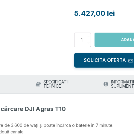
5.427,00
lei
Cantitate
ADAU
Statie
inteligenta
de
SOLICITA OFERTA
încărcare
DJI
Agras
T10
SPECIFICATII
INFORMATII
TEHNICE
SUPLIMENT
încărcare DJI Agras T10
e de 3.600 de wați și poate încărca o baterie în 7 minute.
 două canale