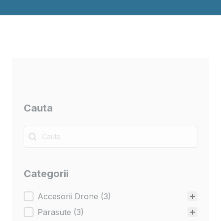
Cauta
Cauta
Cauta
Categorii
Categorii
Accesorii Drone
(3)
Parasute
(3)