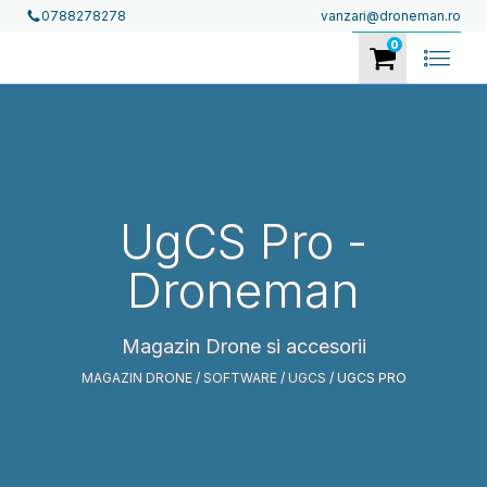
vanzari@droneman.ro
0788278278
0
UgCS Pro
-
Droneman
Magazin Drone si accesorii
MAGAZIN DRONE
/
SOFTWARE
/
UGCS
/ UGCS PRO