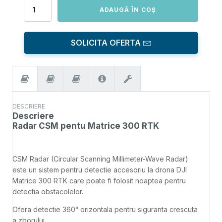
Cantitate
ADAUGĂ ÎN COȘ
Radar
CSM
pentu
SOLICITA OFERTA
Matrice
300
RTK
DESCRIERE
Descriere
Radar CSM pentu Matrice 300 RTK
CSM Radar (Circular Scanning Millimeter-Wave Radar)
este un sistem pentru detectie accesoriu la drona DJI
Matrice 300 RTK care poate fi folosit noaptea pentru
detectia obstacolelor.
Ofera detectie 360° orizontala pentru siguranta crescuta
a zborului.