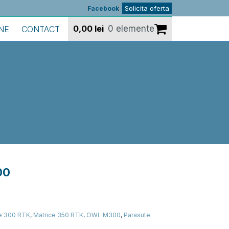
Solicita oferta
Facebook
0,00
lei
0 elemente
NE
CONTACT
00
e 300 RTK
,
Matrice 350 RTK
,
OWL M300
,
Parasute