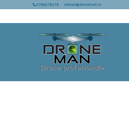
vanzari@droneman.ro
0788278278