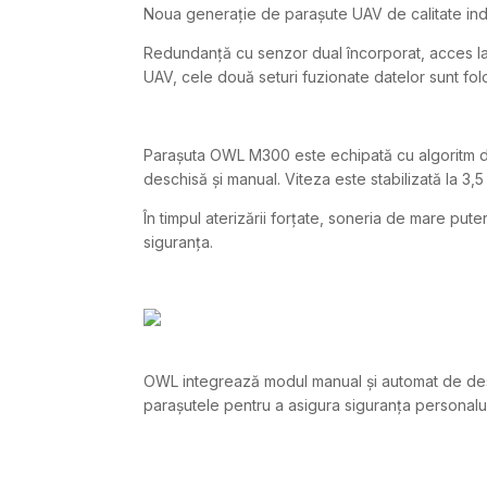
Noua generație de parașute UAV de calitate in
Redundanță cu senzor dual încorporat, acces la
UAV, cele două seturi fuzionate datelor sunt fol
Parașuta OWL M300 este echipată cu algoritm de 
deschisă și manual. Viteza este stabilizată la 3
În timpul aterizării forțate, soneria de mare put
siguranța.
OWL integrează modul manual și automat de desch
parașutele pentru a asigura siguranța personalului