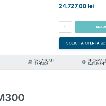
24.727,00
lei
Cantitate
ADAU
Parasuta
OWL
M300
SOLICITA OFERTA
SPECIFICATII
INFORMATII
TEHNICE
SUPLIMENT
 M300