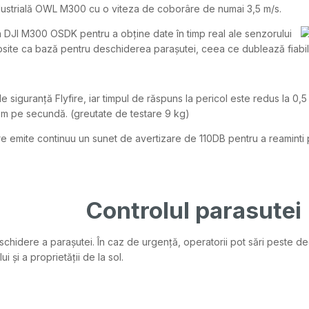
dustrială OWL M300 cu o viteza de coborâre de numai 3,5 m/s.
 DJI M300 OSDK pentru a obține date în timp real ale senzorului
osite ca bază pentru deschiderea parașutei, ceea ce dublează fiabili
siguranță Flyfire, iar timpul de răspuns la pericol este redus la 0,
,5 m pe secundă. (greutate de testare 9 kg)
ere emite continuu un sunet de avertizare de 110DB pentru a reaminti p
Controlul parasutei
idere a parașutei. În caz de urgență, operatorii pot sări peste dec
 și a proprietății de la sol.