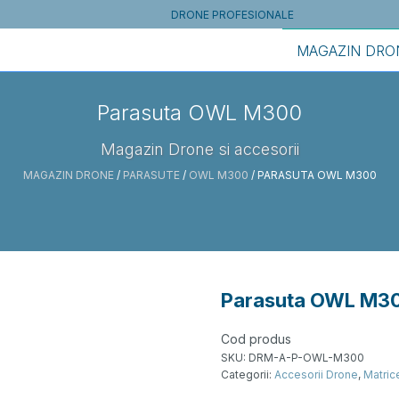
DRONE PROFESIONALE
MAGAZIN DRO
Parasuta OWL M300
Magazin Drone si accesorii
MAGAZIN DRONE
/
PARASUTE
/
OWL M300
/ PARASUTA OWL M300
Parasuta OWL M3
Cod produs
SKU:
DRM-A-P-OWL-M300
Categorii:
Accesorii Drone
,
Matric