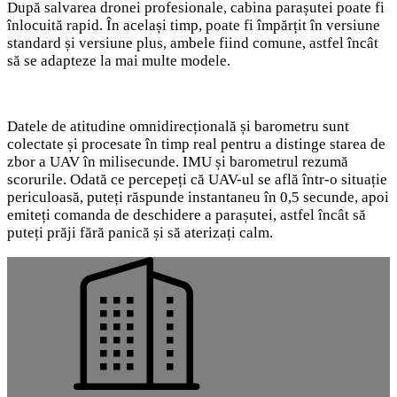
După salvarea dronei profesionale, cabina parașutei poate fi
înlocuită rapid. În același timp, poate fi împărțit în versiune
standard și versiune plus, ambele fiind comune, astfel încât
să se adapteze la mai multe modele.
Datele de atitudine omnidirecțională și barometru sunt
colectate și procesate în timp real pentru a distinge starea de
zbor a UAV în milisecunde. IMU și barometrul rezumă
scorurile. Odată ce percepeți că UAV-ul se află într-o situație
periculoasă, puteți răspunde instantaneu în 0,5 secunde, apoi
emiteți comanda de deschidere a parașutei, astfel încât să
puteți prăji fără panică și să aterizați calm.