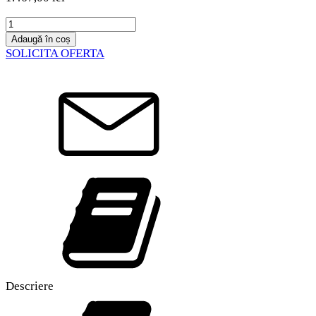
Cantitate
Parașuta
Adaugă în coș
Manti
SOLICITA OFERTA
3
Plus
Descriere