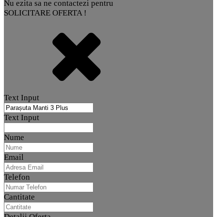
Nu ezita sa ne contactezi pentru
SOLICITARE OFERTA !
Text Input
Text Input
Nume
Email
Telefon
Cantitate
Detalii Oferta