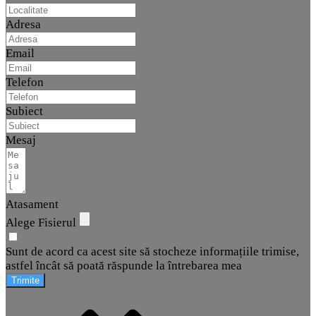
Adresa
Email
Telefon
Subiect
Mesaj
Atasament
Alege Fisierul
Sunt de acord ca acest site să stocheze informațiile trimise,
astfel încât să poată răspunde la întrebarea mea
Trimite