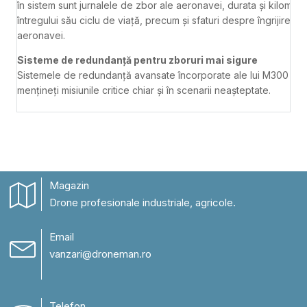
în sistem sunt jurnalele de zbor ale aeronavei, durata și kilometr
întregului său ciclu de viață, precum și sfaturi despre îngrijirea și
aeronavei.
Sisteme de redundanță pentru zboruri mai sigure
Sistemele de redundanță avansate încorporate ale lui M300 RTK
mențineți misiunile critice chiar și în scenarii neașteptate.
Magazin
Drone profesionale industriale, agricole.
Email
vanzari@droneman.ro
Telefon