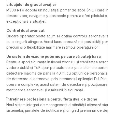
situațiilor de gradul aviației
M300 RTK adoptă un nou afișaj primar de zbor (PFD) care integr
despre zbor, navigație și obstacole pentru a oferi pilotului o con
excepțională a situației.
Control dual avansat
Oricare operator poate acum să obțină controlul aeronavei sau al 
cu o singură atingere. Acest lucru creează noi posibilități pentru s
precum și o flexibilitate mai mare în timpul operațiunilor.
Un sistem de viziune puternic pe care vă puteți baza
Pentru a spori siguranța în timpul zborului și stabilitatea aeronave
vedere dublă și ToF apar pe toate cele șase laturi ale aeronave
detectare maximă de până la 40 m, cu opțiuni de personalizare
de detectare al aeronavei prin intermediul aplicației DJI Pilot. Ch
operare complexe, acest sistem de detectare și poziționare în 6 d
menținerea aeronavei și a misiunii în siguranță.
Întreținere profesională pentru flota dvs. de drone
Noul sistem integrat de management al sănătății afișează starea 
sistemelor, jurnalele de notificare și un ghid preliminar de dep