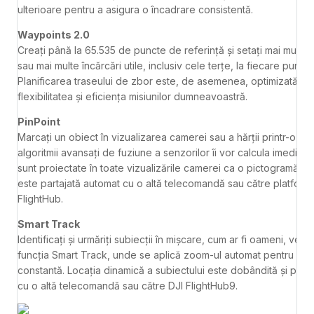
ulterioare pentru a asigura o încadrare consistentă.
Waypoints 2.0
Creați până la 65.535 de puncte de referință și setați mai multe 
sau mai multe încărcări utile, inclusiv cele terțe, la fiecare punct 
Planificarea traseului de zbor este, de asemenea, optimizată pe
flexibilitatea și eficiența misiunilor dumneavoastră.
PinPoint
Marcați un obiect în vizualizarea camerei sau a hărții printr-o ati
algoritmii avansați de fuziune a senzorilor îi vor calcula imediat
sunt proiectate în toate vizualizările camerei ca o pictogramă AR
este partajată automat cu o altă telecomandă sau către platfor
FlightHub.
Smart Track
Identificați și urmăriți subiecții în mișcare, cum ar fi oameni, vehic
funcția Smart Track, unde se aplică zoom-ul automat pentru urmăr
constantă. Locația dinamică a subiectului este dobândită și part
cu o altă telecomandă sau către DJI FlightHub9.