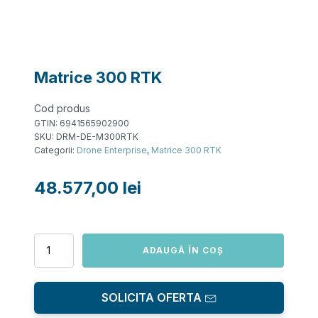
Matrice 300 RTK
Cod produs
GTIN:
6941565902900
SKU:
DRM-DE-M300RTK
Categorii:
Drone Enterprise
,
Matrice 300 RTK
48.577,00
lei
Cantitate
ADAUGĂ ÎN COȘ
Matrice
300
RTK
SOLICITA OFERTA