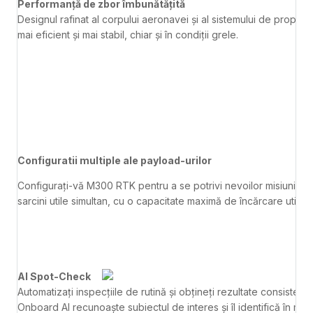
Performanță de zbor îmbunătățită
Designul rafinat al corpului aeronavei și al sistemului de propuls
mai eficient și mai stabil, chiar și în condiții grele.
Configuratii multiple ale payload-urilor
Configurați-vă M300 RTK pentru a se potrivi nevoilor misiunii dv
sarcini utile simultan, cu o capacitate maximă de încărcare utilă 
AI Spot-Check
Automatizați inspecțiile de rutină și obțineți rezultate consistent
Onboard AI recunoaște subiectul de interes și îl identifică în mis