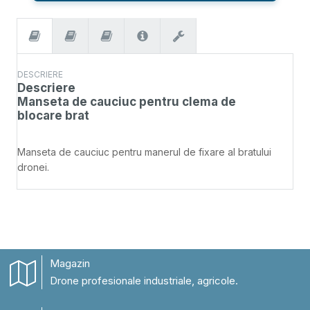
clema
de
blocare
brat
DESCRIERE
Descriere
Manseta de cauciuc pentru clema de
blocare brat
Manseta de cauciuc pentru manerul de fixare al bratului
dronei.
Magazin
Drone profesionale industriale, agricole.