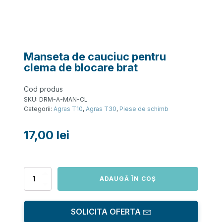
Manseta de cauciuc pentru
clema de blocare brat
Cod produs
SKU:
DRM-A-MAN-CL
Categorii:
Agras T10
,
Agras T30
,
Piese de schimb
17,00
lei
Cantitate
ADAUGĂ ÎN COȘ
Manseta
de
cauciuc
SOLICITA OFERTA
pentru