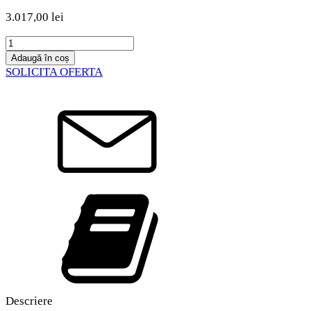
3.017,00
lei
Cantitate
Kit
Adaugă în coș
baterii
SOLICITA OFERTA
DJI
Mavic
3
Enterprise
Descriere