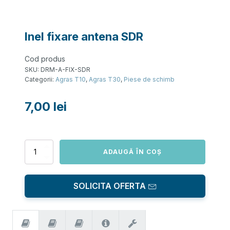
Inel fixare antena SDR
Cod produs
SKU:
DRM-A-FIX-SDR
Categorii:
Agras T10
,
Agras T30
,
Piese de schimb
7,00
lei
Cantitate
ADAUGĂ ÎN COȘ
Inel
fixare
antena
SOLICITA OFERTA
SDR