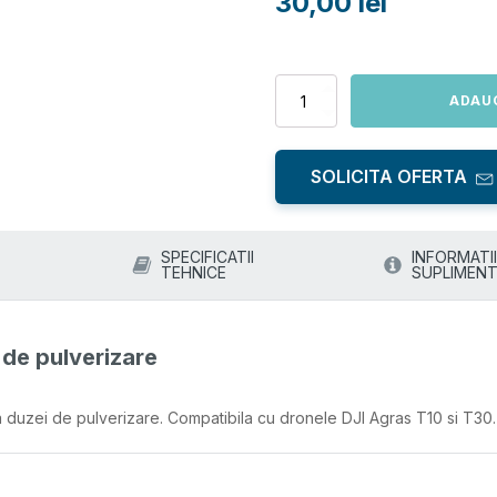
30,00
lei
Cantitate
ADAU
Garnitura
duza
sistem
SOLICITA OFERTA
de
pulverizare
SPECIFICATII
INFORMATII
TEHNICE
SUPLIMENT
 de pulverizare
a duzei de pulverizare. Compatibila cu dronele DJI Agras T10 si T30.