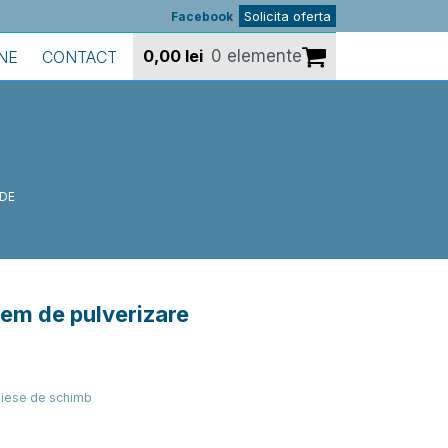
Solicita oferta
Facebook
0,00
lei
0 elemente
NE
CONTACT
 DE
tem de pulverizare
iese de schimb