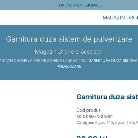
DRONE PROFESIONALE
MAGAZIN DRO
Garnitura duza sistem de pulverizare
Magazin Drone si accesorii
AGAZIN DRONE
/
PIESE DE SCHIMB
/
AGRAS T10
/ GARNITURA DUZA SISTEM
PULVERIZARE
Garnitura duza sis
Cod produs
SKU:
DRM-A-GA-SP
Categorii:
Agras T10
,
Agras T30
,
P