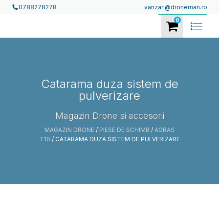
vanzari@droneman.ro
0788278278
0
Catarama duza sistem de
pulverizare
Magazin Drone si accesorii
MAGAZIN DRONE
/
PIESE DE SCHIMB
/
AGRAS
T10
/ CATARAMA DUZA SISTEM DE PULVERIZARE