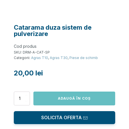
Catarama duza sistem de
pulverizare
Cod produs
SKU:
DRM-A-CAT-SP
Categorii:
Agras T10
,
Agras T30
,
Piese de schimb
20,00
lei
Cantitate
ADAUGĂ ÎN COȘ
Catarama
duza
sistem
SOLICITA OFERTA
de
pulverizare