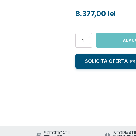
8.377,00
lei
Cantitate
ADAU
Baterie
inteligenta
DJI
SOLICITA OFERTA
Agras
T30
SPECIFICATII
INFORMATII