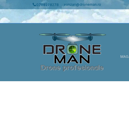
vanzari@droneman.ro
0788278278
MAG