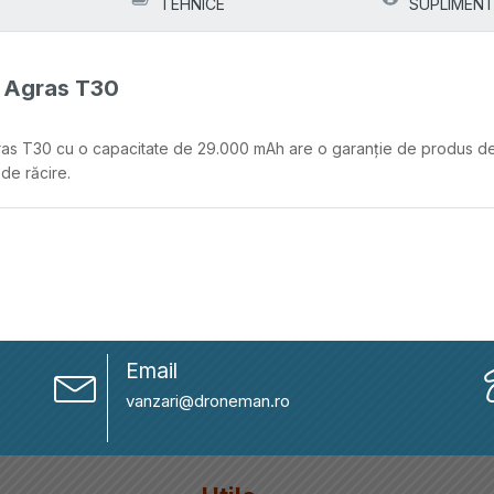
TEHNICE
SUPLIMENT
I Agras T30
ras T30 cu o capacitate de 29.000 mAh are o garanție de produs de 
de răcire.
Email
vanzari@droneman.ro