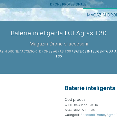
DRONE PROFESIONALE
MAGAZIN DRO
Baterie inteligenta DJI Agras T30
Magazin Drone si accesorii
AZIN DRONE
/
ACCESORII DRONE
/
AGRAS T30
/ BATERIE INTELIGENTA DJI 
T30
Baterie inteligent
Cod produs
GTIN:
6941565925114
SKU:
DRM-A-B-T30
Categorii:
Accesorii Drone
,
Agras