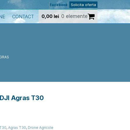
Solicita oferta
Facebook
0,00
lei
0 elemente
NE
CONTACT
AGRAS
a DJI Agras T30
 T30
,
Agras T30
,
Drone Agricole